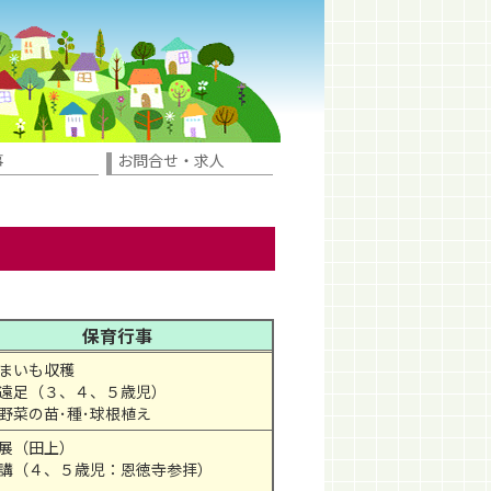
事
お問合せ・求人
保育行事
まいも収穫
遠足（３、４、５歳児）
野菜の苗･種･球根植え
展（田上）
講（４、５歳児：恩徳寺参拝）