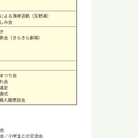
による清掃活動（玉野浦）
しみ会
き
表会（きらきら劇場）
まつり会
れ会
遠足
園式
級入園懇談会
会
会／小学生との交流会