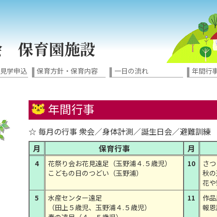
会 保育園施設
園見学申込
保育方針・保育内容
一日の流れ
年間行
年間行事
☆ 毎月の行事 衆会／身体計測／誕生日会／避難訓練
月
保育行事
月
4
花祭り会お花見遠足（玉野浦４.５歳児）
10
さつ
こどもの日のつどい（玉野浦）
秋の
花や
5
水産センター遠足
11
作品
（田上５歳児、玉野浦４.５歳児）
報恩
春の遠足（４、５歳児）