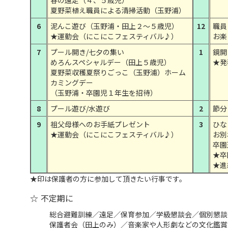
夏野菜植え職員による清掃活動（玉野浦）
6
泥んこ遊び（玉野浦・田上２～５歳児）
12
職員
★運動会（にこにこフェスティバル♪）
お楽
7
プール開き/七夕の集い
1
鏡開
めろんスペシャルデー（田上５歳児）
★発
夏野菜収穫夏祭りごっこ（玉野浦）ホーム
カミングデー
（玉野浦・卒園児１年生を招待）
8
プール遊び/水遊び
2
節分
9
祖父母様へのお手紙プレゼント
3
ひな
★運動会（にこにこフェスティバル♪）
お別
卒園
★卒
★進
★印は保護者の方に参加して頂きたい行事です。
不定期に
総合避難訓練／遠足／保育参加／学級懇談会／個別懇談
保護者会（田上のみ）／音楽家や人形劇などの文化鑑賞